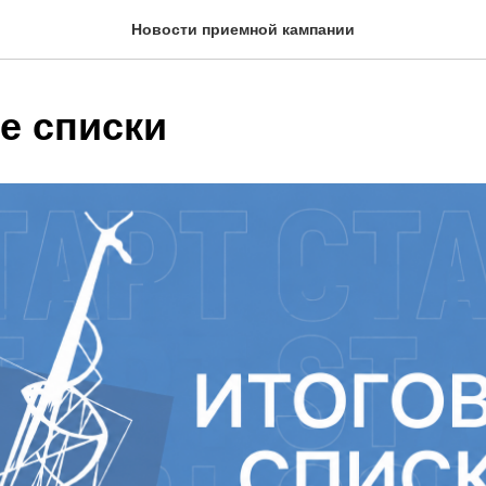
Новости приемной кампании
е списки