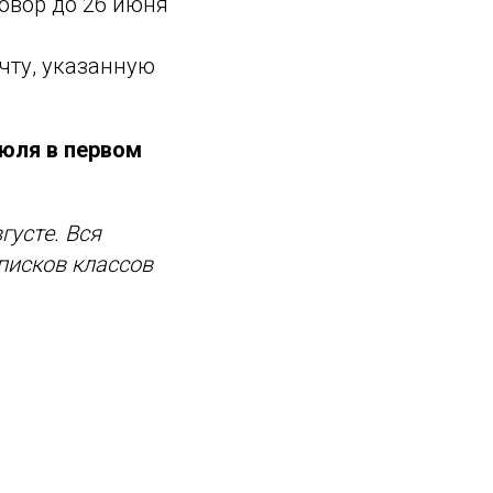
овор до 26 июня
чту, указанную
июля в первом
густе. Вся
писков классов