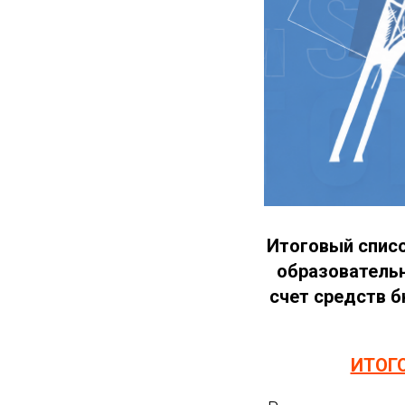
Итоговый списо
образовательн
счет средств б
ИТОГ