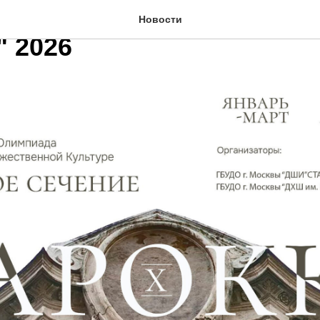
лимпиады по МХК "Золт
Новости
" 2026