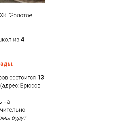
ХК "Золотое
кол из
4
иады.
ров
состоится
13
(адрес: Брюсов
ь на
ючительно.
омы будут