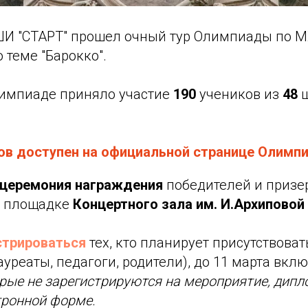
ШИ "СТАРТ" прошел очный тур Олимпиады по М
 теме "Барокко".
Олимпиаде приняло участие
190
учеников из
48
ш
ов доступен на официальной странице Олимп
 церемония награждения
победителей и призе
 площадке
Концертного зала им. И.Архиповой
стрироваться
тех, кто планирует присутствоват
уреаты, педагоги, родители), до 11 марта вкл
рые не зарегистрируются на мероприятие, дипл
тронной форме.