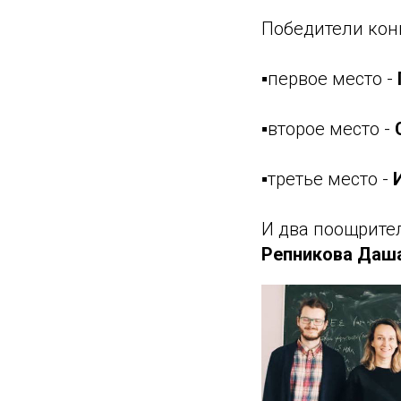
Победители конк
▪️первое место -
▪️второе место -
▪️третье место -
И два поощрите
Репникова Даш