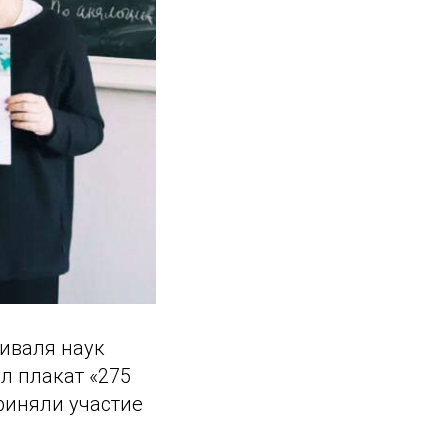
иваля наук
л плакат «275
риняли участие