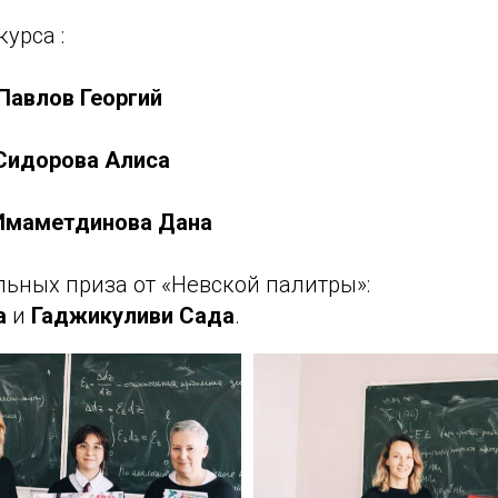
урса :
Павлов Георгий
Сидорова Алиса
Имаметдинова Дана
льных приза от «Невской палитры»:
а
и
Гаджикуливи Сада
.