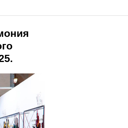
мония
ого
25.