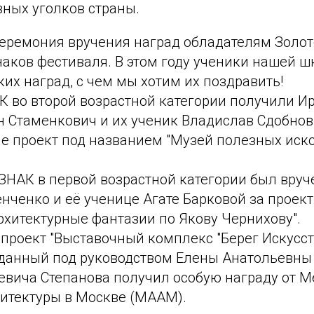
зных уголков страны.
еремония вручения наград обладателям Золот
наков фестиваля. В этом году ученики нашей 
их наград, с чем мы хотим их поздравить!
 во второй возрастной категории получили И
н Стаменкович и их ученик Владислав Сдобнов
е проект под названием "Музей полезных ис
НАК в первой возрастной категории был вруч
ченко и её ученице Агате Барковой за проект
рхитектурные фантазии по Якову Чернихову".
проект "Выставочный комплекс "Берег Искусст
зданный под руководством Елены Анатольевны
еевича Степанова получил особую награду от 
итектуры в Москве (МААМ).