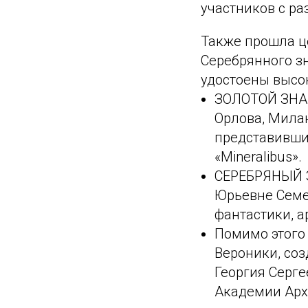
участников с ра
Также прошла ц
Серебрянного з
удостоены высок
ЗОЛОТОЙ ЗНАК
Орлова, Мила
представивши
«Mineralibus».
СЕРЕБРЯНЫЙ З
Юрьевне Семен
фантастики, а
Помимо этого 
Вероники, со
Георгия Серг
Академии Арх