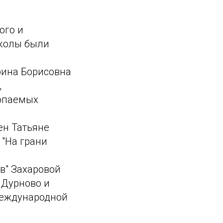
ого и
школы были
рина Борисовна
,
копаемых
ен Татьяне
 "На грани
в" Захаровой
 Дурново и
Международной