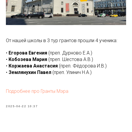
От нашей школы в 3 тур грантов прошли 4 ученика:
•
Егорова Евгения
(преп. Дурново Е.А.)
•
Кобозева Мария
(преп. Шестова А.В.)
•
Коржаева Анастасия
(преп. Фёдорова И.В.)
•
Землянухин Павел
(преп. Улинич Н.А.)
Подробнее про Гранты Мэра
2025-04-22 10:37